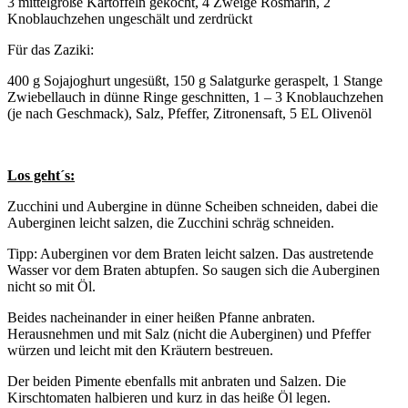
3 mittelgroße Kartoffeln gekocht, 4 Zweige Rosmarin, 2
Knoblauchzehen ungeschält und zerdrückt
Für das Zaziki:
400 g Sojajoghurt ungesüßt, 150 g Salatgurke geraspelt, 1 Stange
Zwiebellauch in dünne Ringe geschnitten, 1 – 3 Knoblauchzehen
(je nach Geschmack), Salz, Pfeffer, Zitronensaft, 5 EL Olivenöl
Los geht´s:
Zucchini und Aubergine in dünne Scheiben schneiden, dabei die
Auberginen leicht salzen, die Zucchini schräg schneiden.
Tipp: Auberginen vor dem Braten leicht salzen. Das austretende
Wasser vor dem Braten abtupfen. So saugen sich die Auberginen
nicht so mit Öl.
Beides nacheinander in einer heißen Pfanne anbraten.
Herausnehmen und mit Salz (nicht die Auberginen) und Pfeffer
würzen und leicht mit den Kräutern bestreuen.
Der beiden Pimente ebenfalls mit anbraten und Salzen. Die
Kirschtomaten halbieren und kurz in das heiße Öl legen.