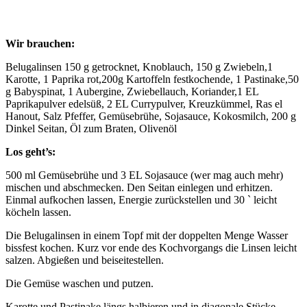
Wir brauchen:
Belugalinsen 150 g getrocknet, Knoblauch, 150 g Zwiebeln,1
Karotte, 1 Paprika rot,200g Kartoffeln festkochende, 1 Pastinake,50
g Babyspinat, 1 Aubergine, Zwiebellauch, Koriander,1 EL
Paprikapulver edelsüß, 2 EL Currypulver, Kreuzkümmel, Ras el
Hanout, Salz Pfeffer, Gemüsebrühe, Sojasauce, Kokosmilch, 200 g
Dinkel Seitan, Öl zum Braten, Olivenöl
Los geht’s:
500 ml Gemüsebrühe und 3 EL Sojasauce (wer mag auch mehr)
mischen und abschmecken. Den Seitan einlegen und erhitzen.
Einmal aufkochen lassen, Energie zurückstellen und 30 ` leicht
köcheln lassen.
Die Belugalinsen in einem Topf mit der doppelten Menge Wasser
bissfest kochen. Kurz vor ende des Kochvorgangs die Linsen leicht
salzen. Abgießen und beiseitestellen.
Die Gemüse waschen und putzen.
Karotte und Pastinake längs halbieren und in diagonale Stücke