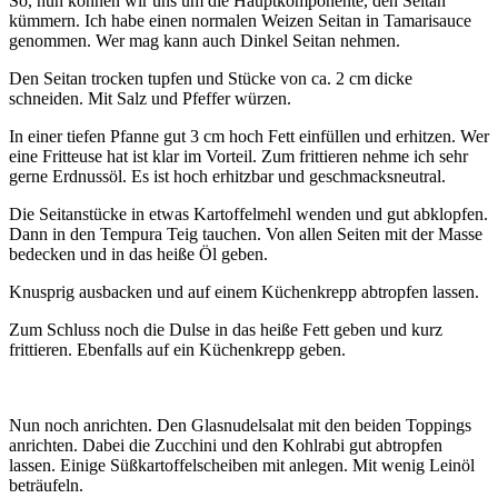
So, nun können wir uns um die Hauptkomponente, den Seitan
kümmern. Ich habe einen normalen Weizen Seitan in Tamarisauce
genommen. Wer mag kann auch Dinkel Seitan nehmen.
Den Seitan trocken tupfen und Stücke von ca. 2 cm dicke
schneiden. Mit Salz und Pfeffer würzen.
In einer tiefen Pfanne gut 3 cm hoch Fett einfüllen und erhitzen. Wer
eine Fritteuse hat ist klar im Vorteil. Zum frittieren nehme ich sehr
gerne Erdnussöl. Es ist hoch erhitzbar und geschmacksneutral.
Die Seitanstücke in etwas Kartoffelmehl wenden und gut abklopfen.
Dann in den Tempura Teig tauchen. Von allen Seiten mit der Masse
bedecken und in das heiße Öl geben.
Knusprig ausbacken und auf einem Küchenkrepp abtropfen lassen.
Zum Schluss noch die Dulse in das heiße Fett geben und kurz
frittieren. Ebenfalls auf ein Küchenkrepp geben.
Nun noch anrichten. Den Glasnudelsalat mit den beiden Toppings
anrichten. Dabei die Zucchini und den Kohlrabi gut abtropfen
lassen. Einige Süßkartoffelscheiben mit anlegen. Mit wenig Leinöl
beträufeln.