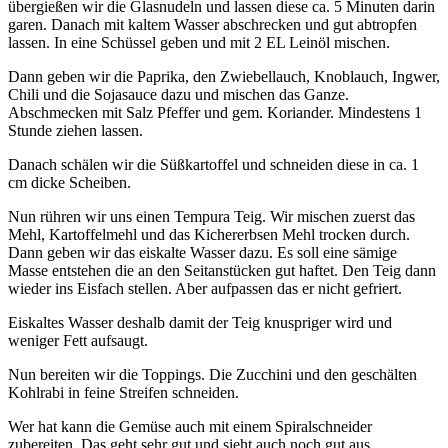
übergießen wir die Glasnudeln und lassen diese ca. 5 Minuten darin
garen. Danach mit kaltem Wasser abschrecken und gut abtropfen
lassen. In eine Schüssel geben und mit 2 EL Leinöl mischen.
Dann geben wir die Paprika, den Zwiebellauch, Knoblauch, Ingwer,
Chili und die Sojasauce dazu und mischen das Ganze.
Abschmecken mit Salz Pfeffer und gem. Koriander. Mindestens 1
Stunde ziehen lassen.
Danach schälen wir die Süßkartoffel und schneiden diese in ca. 1
cm dicke Scheiben.
Nun rühren wir uns einen Tempura Teig. Wir mischen zuerst das
Mehl, Kartoffelmehl und das Kichererbsen Mehl trocken durch.
Dann geben wir das eiskalte Wasser dazu. Es soll eine sämige
Masse entstehen die an den Seitanstücken gut haftet. Den Teig dann
wieder ins Eisfach stellen. Aber aufpassen das er nicht gefriert.
Eiskaltes Wasser deshalb damit der Teig knuspriger wird und
weniger Fett aufsaugt.
Nun bereiten wir die Toppings. Die Zucchini und den geschälten
Kohlrabi in feine Streifen schneiden.
Wer hat kann die Gemüse auch mit einem Spiralschneider
zubereiten. Das geht sehr gut und sieht auch noch gut aus.